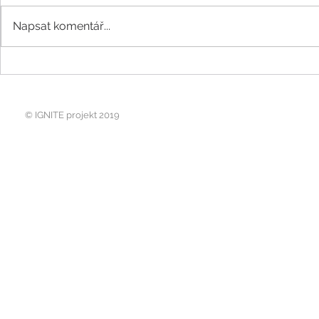
Napsat komentář...
Sebeovládání - klíč k
"V tichu, 
ty a Já, b
lásce
srdce" - J
© IGNITE projekt 2019