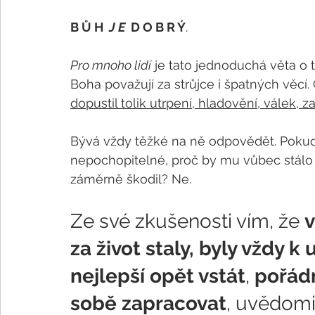
B Ů H  
J E  
D O B R Ý
. 
Pro mnoho lidí
 je tato jednoduchá věta o 
Boha považují za strůjce i špatných věcí
dopustil tolik utrpení, hladovění, válek, z
Bývá vždy těžké na ně odpovědět. Pokud
nepochopitelné, proč by mu vůbec stálo z
záměrně škodil? Ne. 
Ze své zkušenosti vím, že 
v
za život staly, byly vždy k 
nejlepší opět vstát
, 
pořád
sobě zapracovat
, uvědomit