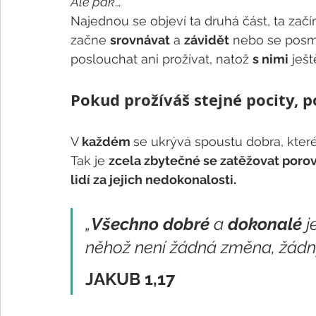
Ale pak
… 
Najednou se objeví ta druhá část, ta začí
začne 
srovnávat
 a 
závidět
 nebo se posmí
poslouchat ani prožívat, natož 
s nimi
 ješt
Pokud prožíváš stejné pocity, p
V 
každém 
se ukrývá spoustu dobra, kte
Tak je 
zcela zbytečné se zatěžovat por
lidí za jejich nedokonalosti. 
„
Všechno dobré
 a 
dokonalé
 j
něhož není žádná změna, žádný 
JAKUB 1,17