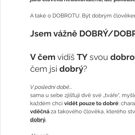
A také o DOBROTU. Být dobrým člověkem.
Jsem vážně DOBRÝ/DOBR
V čem
 vidíš 
TY
 svou 
dobro
čem jsi 
dobrý
?
V poslední době...
sama u sebe zjišťuji dvě své „tváře“, myš
každém chci 
vidět pouze to dobré
: char
vděčná 
za takového člověka, kterého stvo
dobrý
. 