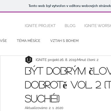
Tento web byl vytvořen v editoru webových stráne
IGNITE PROJEKT
BLOG
IGNITE WORS
VŠE
TÉMA MĚSÍCE
VZTAH S BOHEM
IGNITE projekt
26. 8. 2019
Minut čtení: 2
Být dobrým člo
dobrotě vol. 2 
Suché!)
Aktualizováno:
2. 1. 2020