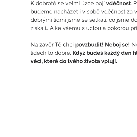
K dobrotě se velmi úzce pojí 
vděčnost
. 
budeme nacházet i v sobě vděčnost za vš
dobrými lidmi jsme se setkali, co jsme d
získali… A ke všemu s úctou a pokorou při
Na závěr Tě chci 
povzbudit! Neboj se!
 N
lidech to dobré. 
Když budeš každý den hl
věci, které do tvého života vplují.