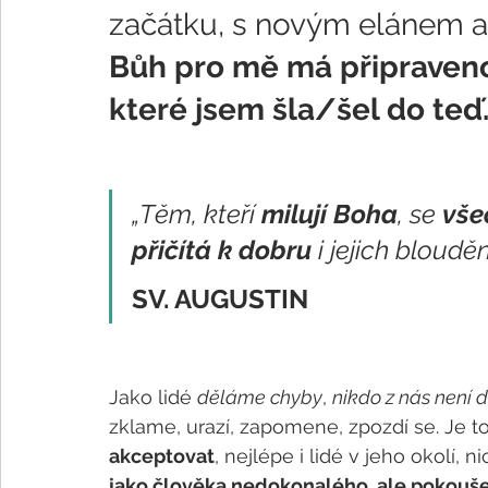
začátku, s novým elánem a 
Bůh pro mě má připravenou
které jsem šla/šel do teď
„Těm, kteří 
milují Boha
, se 
vše
přičítá k dobru
 i jejich bloudě
SV. AUGUSTIN
Jako lidé 
děláme chyby
, 
nikdo z nás není 
zklame, urazí, zapomene, zpozdí se. Je to
akceptovat
, nejlépe i lidé v jeho okolí, 
jako člověka nedokonalého, ale pokoušet 